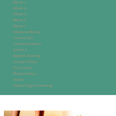
Album 3
Album 4
Album 5
Album 6
Album 7
Fabienne Nicolas
Corinne Dick
Laurent Saublens
Galerie 1
Belgium Running
Georges Depré
Pics Capture
Michel Leblicq
Vidéos
Départ Belgium Running