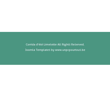
corrida2017_7
corrida2017_8
corrida2017_10
Corrida d'été Limelette All Rights Reserved.
Joomla Templates
by www.unpcpourtous.be